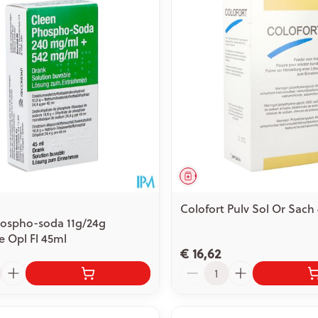
Toon meer
ging
Supplementen
Insectenwe
Mondmaskers
middelen
issen
 -
id
id
middel
Geneesmiddel
Colofort Pulv Sol Or Sach
hospho-soda 11g/24g
e Opl Fl 45ml
€ 16,62
Zelfbruiner
Scheren
Aantal