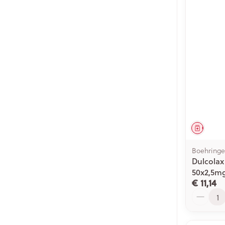
Genees
Boehringe
Dulcolax
50x2,5m
€ 11,14
Aantal