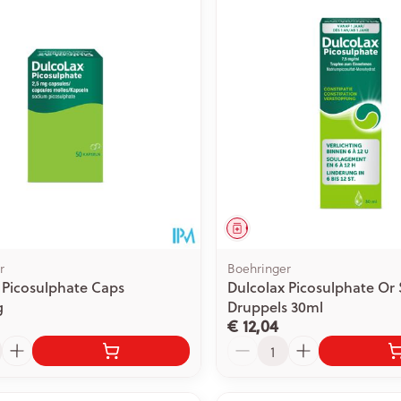
middel
Geneesmiddel
r
Boehringer
 Picosulphate Caps
Dulcolax Picosulphate Or
g
Druppels 30ml
€ 12,04
Aantal