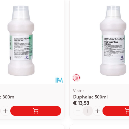
middel
Geneesmiddel
Viatris
c 300ml
Duphalac 500ml
€ 13,53
Aantal