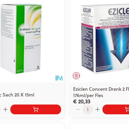
middel
Geneesmiddel
Eziclen Concent Drank 2 F
 Sach 20 X 15ml
176ml/per Fles
€ 20,33
Aantal