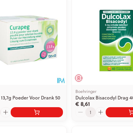
middel
Geneesmiddel
Boehringer
13,7g Poeder Voor Drank 50
Dulcolax Bisacodyl Drag 
€ 8,61
Aantal