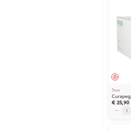
Genees
Teva
Curapeg 
€ 25,90
Aantal