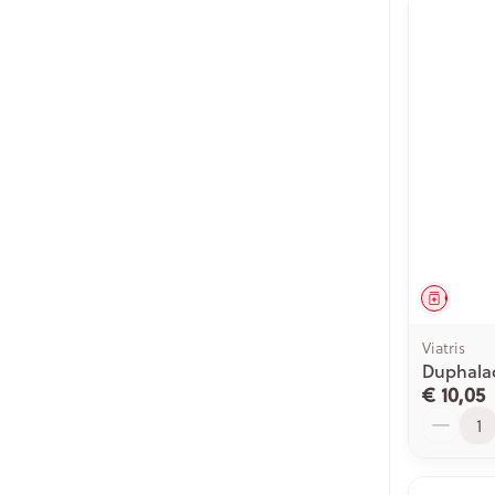
Genees
Viatris
Duphala
€ 10,05
Aantal