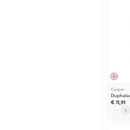
Genees
Cooper
Duphalac
€ 11,91
Aantal