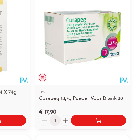
rende
Parfums en
geurproducten
Geneesmiddel
 4 X 74g
Teva
Curapeg 13,7g Poeder Voor Drank 30
€ 17,90
CBD
Aantal