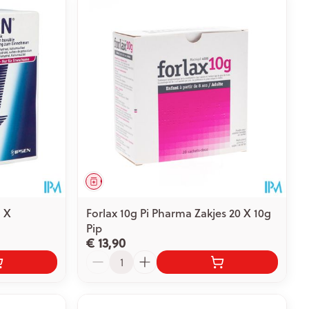
Geneesmiddel
l X
Forlax 10g Pi Pharma Zakjes 20 X 10g
Pip
€ 13,90
Aantal