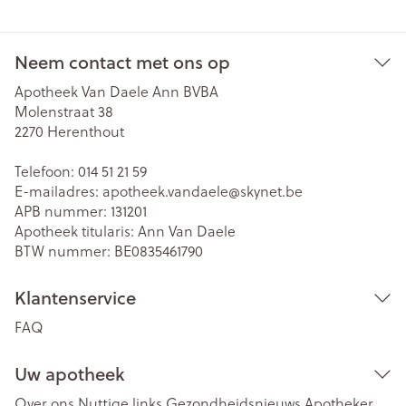
Neem contact met ons op
Apotheek Van Daele Ann BVBA
Molenstraat 38
2270
Herenthout
Telefoon:
014 51 21 59
E-mailadres:
apotheek.vandaele@
skynet.be
APB nummer:
131201
Apotheek titularis:
Ann Van Daele
BTW nummer:
BE0835461790
Klantenservice
FAQ
Uw apotheek
Over ons
Nuttige links
Gezondheidsnieuws
Apotheker