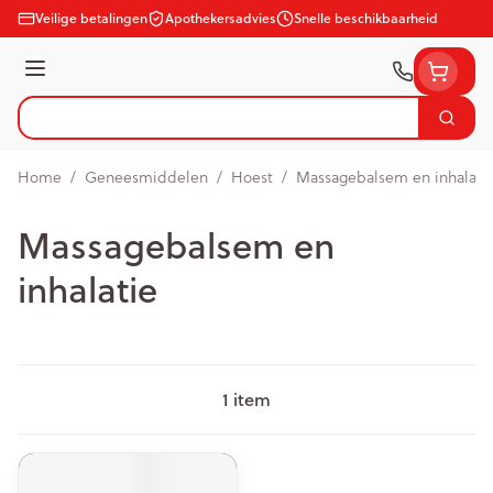
Ga naar de inhoud
Veilige betalingen
Apothekersadvies
Snelle beschikbaarheid
Menu
Zoek
Product, merk, categorie...
Home
/
Geneesmiddelen
/
Hoest
/
Massagebalsem en inhalati
Massagebalsem en
inhalatie
1
item