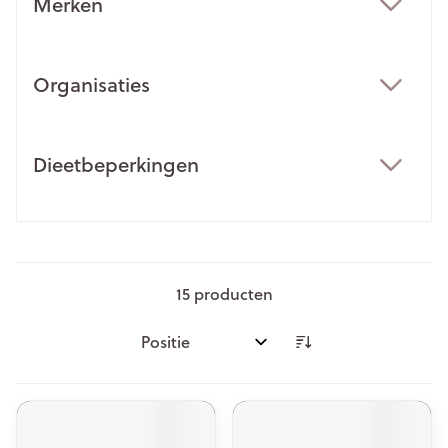
Merken
filter
Organisaties
filter
Dieetbeperkingen
filter
15
producten
Sorteer op: