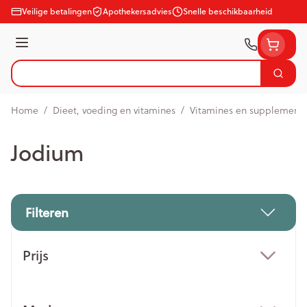
Ga naar de inhoud
Veilige betalingen
Apothekersadvies
Snelle beschikbaarheid
Menu
Zoek
Product, merk, categorie...
Home
/
Dieet, voeding en vitamines
/
Vitamines en supplement
Jodium
Filteren
Doorgaan naar productlijst
Prijs
filter