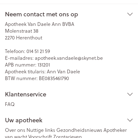
Neem contact met ons op
Apotheek Van Daele Ann BVBA
Molenstraat 38
2270
Herenthout
Telefoon:
014 51 21 59
E-mailadres:
apotheek.vandaele@
skynet.be
APB nummer:
131201
Apotheek titularis:
Ann Van Daele
BTW nummer:
BE0835461790
Klantenservice
FAQ
Uw apotheek
Over ons
Nuttige links
Gezondheidsnieuws
Apotheker
van wacht
Voorschrift
Zorgtarieven