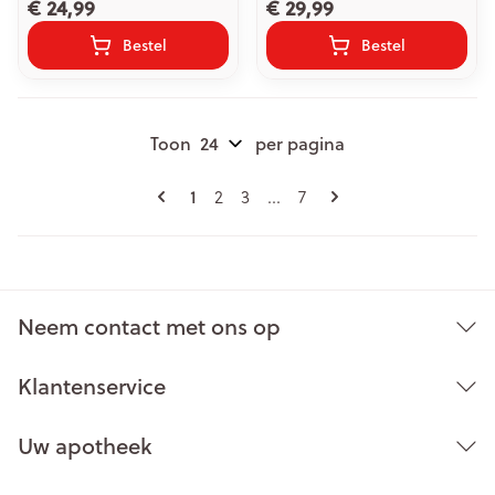
€ 24,99
€ 29,99
Bestel
Bestel
Toon
per pagina
Pagina's
U lees momenteel pagina
Pagina
Pagina
Pagina
1
2
3
...
7
Neem contact met ons op
Klantenservice
Uw apotheek