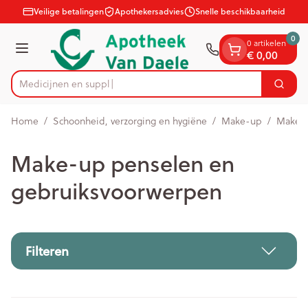
Dia 1 van 1
Ga naar de inhoud
Veilige betalingen
Apothekersadvies
Snelle beschikbaarheid
0
0 artikelen
Menu
€ 0,00
M
Zoek
Product, merk, categorie...
Home
/
Schoonheid, verzorging en hygiëne
/
Make-up
/
Make-u
Make-up penselen en
gebruiksvoorwerpen
Filteren