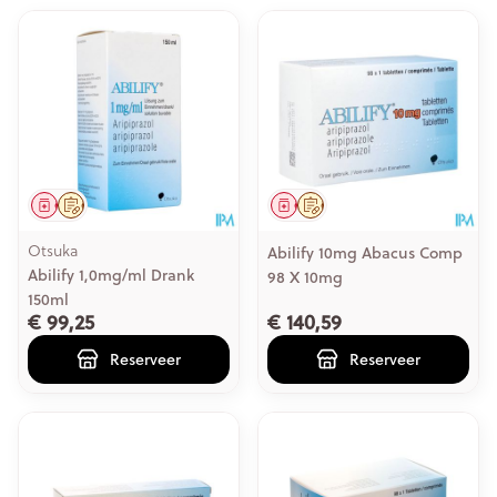
Geneesmiddel
Op voorschrift
Geneesmiddel
Op voorschrift
Otsuka
Abilify 10mg Abacus Comp
Abilify 1,0mg/ml Drank
98 X 10mg
150ml
€ 99,25
€ 140,59
Reserveer
Reserveer