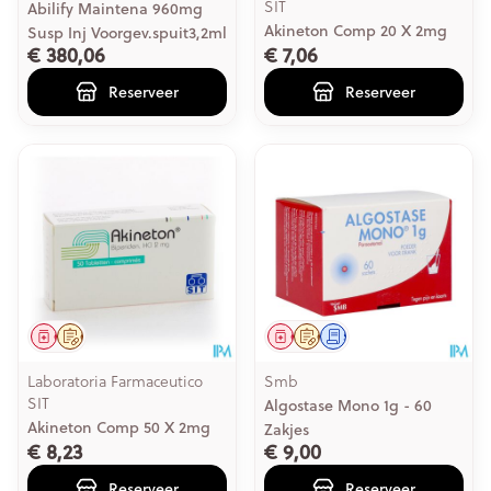
SIT
Abilify Maintena 960mg
Akineton Comp 20 X 2mg
Susp Inj Voorgev.spuit3,2ml
€ 380,06
€ 7,06
Reserveer
Reserveer
Geneesmiddel
Op voorschrift
Geneesmiddel
Op voorschrift
Schriftelijke aanvraag
Laboratoria Farmaceutico
Smb
SIT
Algostase Mono 1g - 60
Akineton Comp 50 X 2mg
Zakjes
€ 8,23
€ 9,00
Reserveer
Reserveer