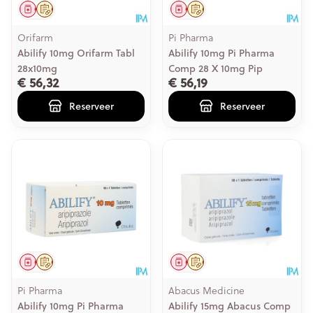
Geneesmiddel
Op voorschrift
Geneesmiddel
Op voorschrift
Orifarm
Pi Pharma
Abilify 10mg Orifarm Tabl
Abilify 10mg Pi Pharma
28x10mg
Comp 28 X 10mg Pip
€ 56,32
€ 56,19
Reserveer
Reserveer
Geneesmiddel
Op voorschrift
Geneesmiddel
Op voorschrift
Pi Pharma
Abacus Medicine
Abilify 10mg Pi Pharma
Abilify 15mg Abacus Comp