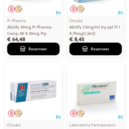
Geneesmiddel
Op voorschrift
Geneesmiddel
Op voorschrift
Pi Pharma
Otsuka
Abilify 30mg Pi Pharma
Abilify 7,5mg/ml Inj.opl Fl 1
Comp 28 X 30mg Pip
9,75mg(1,3ml)
€ 64,48
€ 8,45
Reserveer
Reserveer
Geneesmiddel
Op voorschrift
Geneesmiddel
Op voorschrift
Otsuka
Laboratoria Farmaceutico