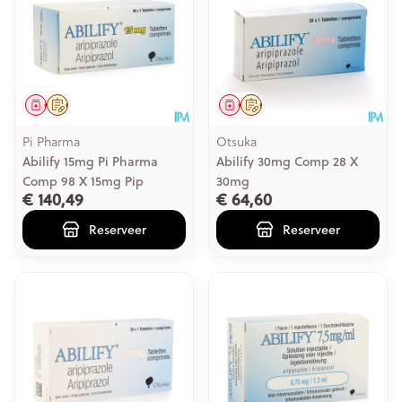
Geneesmiddel
Op voorschrift
Geneesmiddel
Op voorschrift
Pi Pharma
Otsuka
Abilify 15mg Pi Pharma
Abilify 30mg Comp 28 X
Comp 98 X 15mg Pip
30mg
€ 140,49
€ 64,60
Reserveer
Reserveer