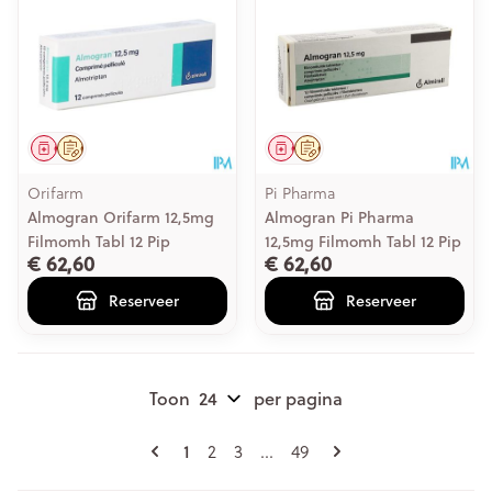
Geneesmiddel
Op voorschrift
Geneesmiddel
Op voorschrift
Orifarm
Pi Pharma
Almogran Orifarm 12,5mg
Almogran Pi Pharma
Filmomh Tabl 12 Pip
12,5mg Filmomh Tabl 12 Pip
€ 62,60
€ 62,60
Reserveer
Reserveer
Toon
per pagina
Pagina's
U lees momenteel pagina
1
Pagina
Pagina
Pagina
2
3
...
49