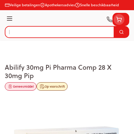
Ga naar de inhoud
Veilige betalingen
Apothekersadvies
Snelle beschikbaarheid
Menu
Zoek
Product, merk, categorie...
Abilify 30mg Pi Pharma Comp 28 X
30mg Pip
Geneesmiddel
Op voorschrift