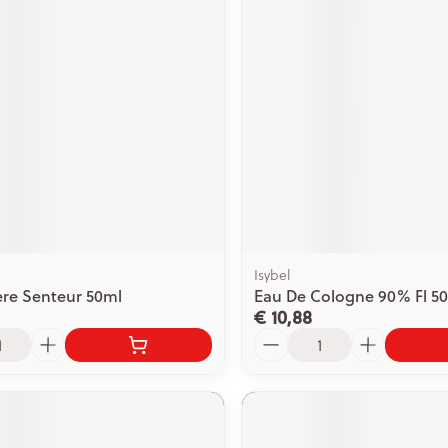
ging
Supplementen
Insectenwe
Mondmaskers
middelen
issen
 -
id
id
Isybel
ere Senteur 50ml
Eau De Cologne 90% Fl 50
€ 10,88
Zelfbruiner
Scheren
Aantal