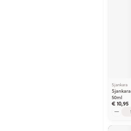
Sjankara
Sjankar
50ml
€ 10,95
Aantal