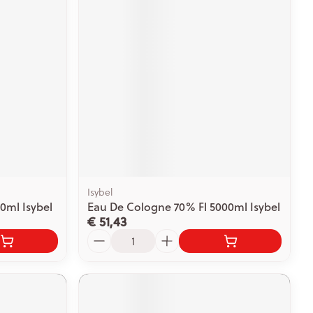
rende
Parfums en
geurproducten
Isybel
0ml Isybel
Eau De Cologne 70% Fl 5000ml Isybel
€ 51,43
CBD
Aantal