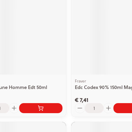
Fraver
Jeune Homme Edt 50ml
Edc Codex 90% 150ml Mag
€ 7,41
Aantal