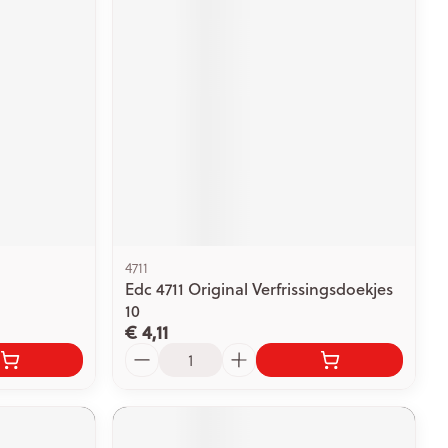
4711
Edc 4711 Original Verfrissingsdoekjes
10
€ 4,11
Aantal