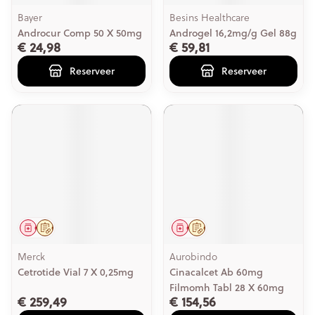
Bayer
Besins Healthcare
Androcur Comp 50 X 50mg
Androgel 16,2mg/g Gel 88g
€ 24,98
€ 59,81
Reserveer
Reserveer
Geneesmiddel
Op voorschrift
Geneesmiddel
Op voorschrift
Merck
Aurobindo
Cetrotide Vial 7 X 0,25mg
Cinacalcet Ab 60mg
Filmomh Tabl 28 X 60mg
€ 259,49
€ 154,56