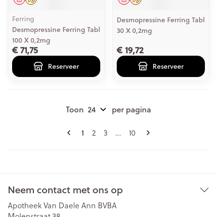
Ferring
Desmopressine Ferring Tabl
Desmopressine Ferring Tabl
30 X 0,2mg
100 X 0,2mg
€ 71,75
€ 19,72
Reserveer
Reserveer
Toon
per pagina
Pagina's
U lees momenteel pagina
Pagina
Pagina
Pagina
1
2
3
...
10
Neem contact met ons op
Apotheek Van Daele Ann BVBA
Molenstraat 38