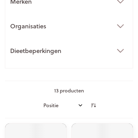
Merken
filter
Organisaties
filter
Dieetbeperkingen
filter
13
producten
Sorteer op: