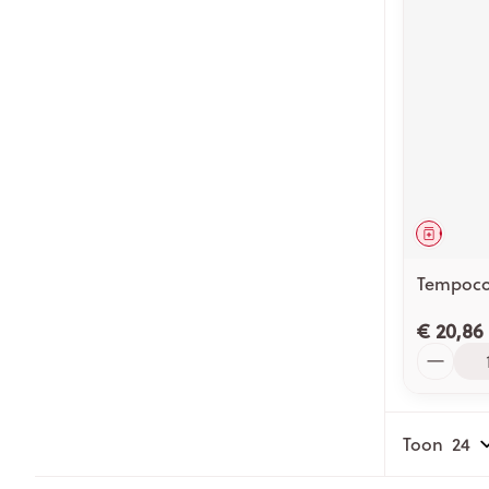
Genees
Tempoco
€ 20,86
Aantal
Toon