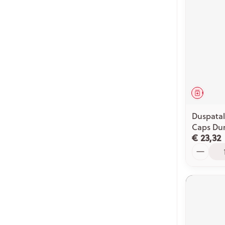
Genees
Duspatal
Caps Dur
€ 23,32
Aantal