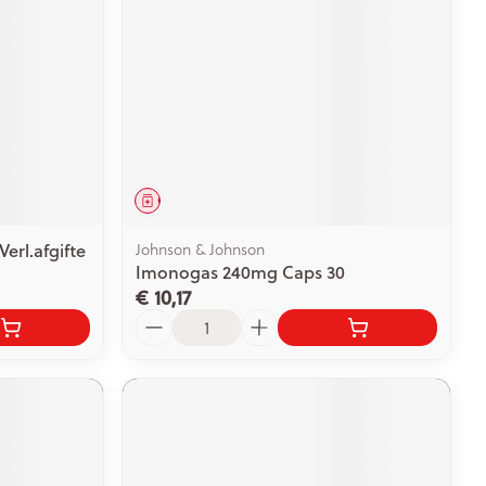
Geneesmiddel
erl.afgifte
Johnson & Johnson
Imonogas 240mg Caps 30
€ 10,17
Aantal