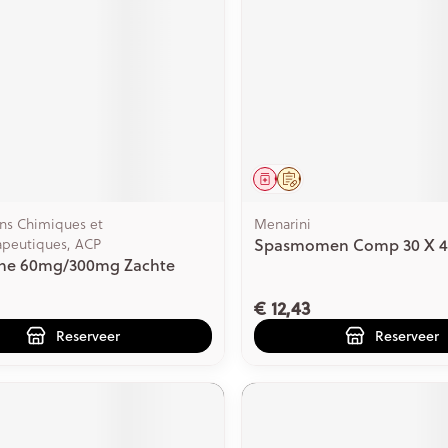
middel
voorschrift
Geneesmiddel
Op voorschrift
ons Chimiques et
Menarini
apeutiques, ACP
Spasmomen Comp 30 X 
ane 60mg/300mg Zachte
€ 12,43
Reserveer
Reserveer