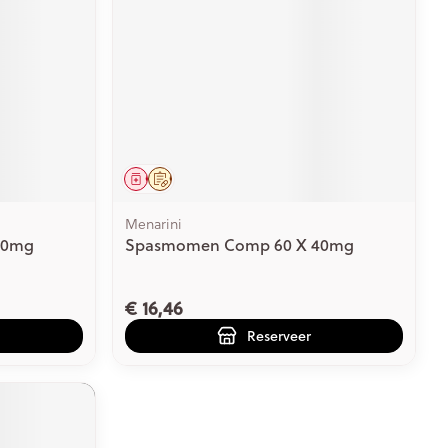
Geneesmiddel
Op voorschrift
Menarini
40mg
Spasmomen Comp 60 X 40mg
€ 16,46
Reserveer