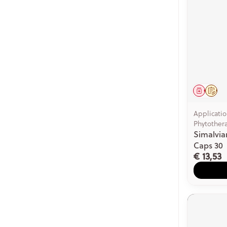
Genees
Op 
Applicati
Phytother
Simalvi
Caps 30
€ 13,53