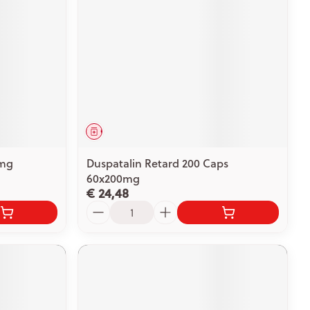
rende
Parfums en
geurproducten
Geneesmiddel
5mg
Duspatalin Retard 200 Caps
60x200mg
€ 24,48
Aantal
CBD