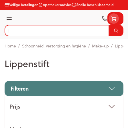
Ga naar de inhoud
Veilige betalingen
Apothekersadvies
Snelle beschikbaarheid
Menu
Zoek
Product, merk, categorie...
Home
/
Schoonheid, verzorging en hygiëne
/
Make-up
/
Lippens
Lippenstift
Filteren
Doorgaan naar productlijst
Prijs
filter