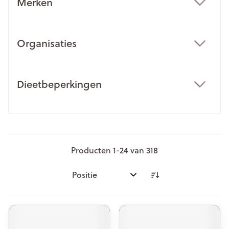
Merken
filter
Organisaties
filter
Dieetbeperkingen
filter
Producten
1
-
24
van
318
Sorteer op: