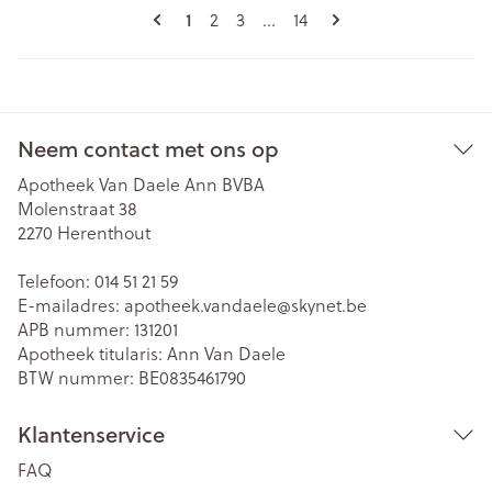
Pagina's
U lees momenteel pagina
Pagina
Pagina
Pagina
1
2
3
...
14
Neem contact met ons op
Apotheek Van Daele Ann BVBA
Molenstraat 38
2270
Herenthout
Telefoon:
014 51 21 59
E-mailadres:
apotheek.vandaele@
skynet.be
APB nummer:
131201
Apotheek titularis:
Ann Van Daele
BTW nummer:
BE0835461790
Klantenservice
FAQ