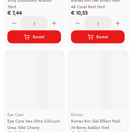
Vitry Dissolvant Aceton
Korres Km Gel Effect Nail
75ml
48 Coral Red 11ml
€ 7,44
€ 10,53
Aantal
Aantal
Bestel
Bestel
Eye Care
Korres
Eye Care Vao Ultra Silicium
Korres Km Gel Effect Nail
Urea 1550 Cherry
74 Berry Addict 11ml