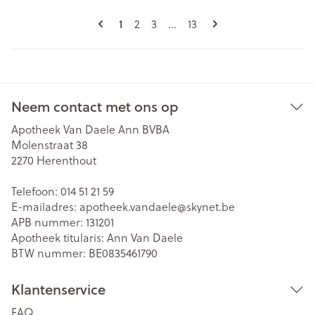
Pagina's
U lees momenteel pagina
Pagina
Pagina
Pagina
1
2
3
...
13
Neem contact met ons op
Apotheek Van Daele Ann BVBA
Molenstraat 38
2270
Herenthout
Telefoon:
014 51 21 59
E-mailadres:
apotheek.vandaele@
skynet.be
APB nummer:
131201
Apotheek titularis:
Ann Van Daele
BTW nummer:
BE0835461790
Klantenservice
FAQ