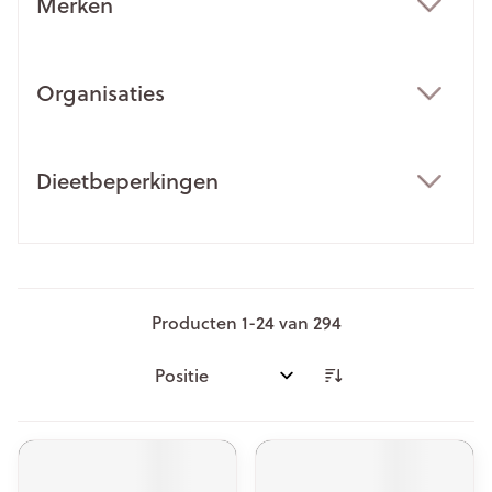
Merken
filter
Organisaties
filter
Dieetbeperkingen
filter
Producten
1
-
24
van
294
Sorteer op: