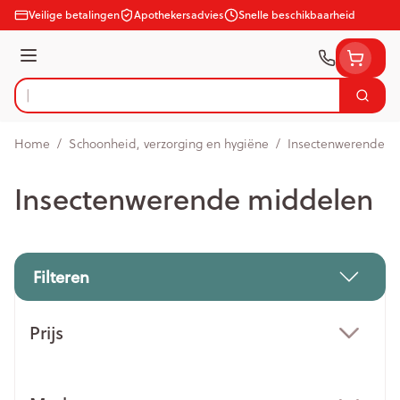
Ga naar de inhoud
Veilige betalingen
Apothekersadvies
Snelle beschikbaarheid
Menu
Zoek
Product, merk, categorie...
Home
/
Schoonheid, verzorging en hygiëne
/
Insectenwerende m
Insectenwerende middelen
Filteren
Doorgaan naar productlijst
Prijs
filter