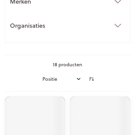
Merken
filter
Organisaties
filter
18
producten
Sorteer op: