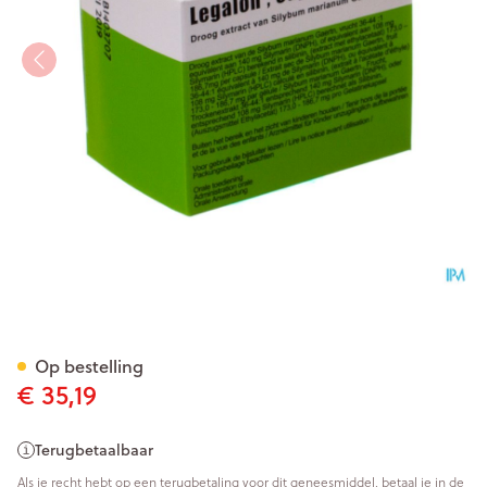
Legalon Impexeco 140mg Cap
Op bestelling
€ 35,19
Terugbetaalbaar
Als je recht hebt op een terugbetaling voor dit geneesmiddel, betaal je in de