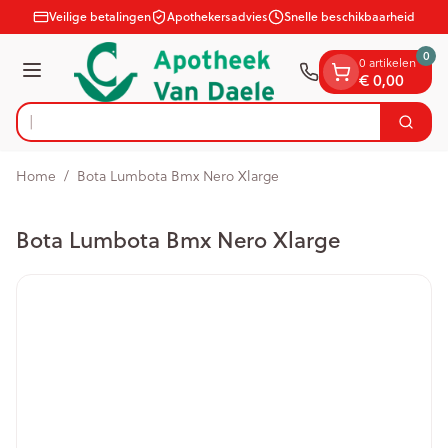
Dia 1 van 1
Ga naar de inhoud
Veilige betalingen
Apothekersadvies
Snelle beschikbaarheid
0
0 artikelen
Menu
€ 0,00
Op
Zoek
Product, merk, categorie...
Home
/
Bota Lumbota Bmx Nero Xlarge
Bota Lumbota Bmx Nero Xlarge