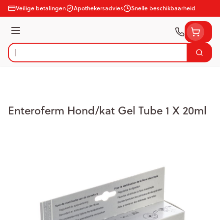
Ga naar de inhoud
Veilige betalingen
Apothekersadvies
Snelle beschikbaarheid
Menu
Zoek
Product, merk, categorie...
Enteroferm Hond/kat Gel Tube 1 X 20ml