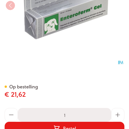
Enteroferm Hond/kat Gel Tub
Op bestelling
€ 21,62
Aantal
Bestel