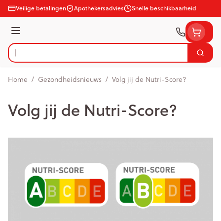
Ga naar de inhoud
Veilige betalingen
Apothekersadvies
Snelle beschikbaarheid
Menu
Zoek
Product, merk, categorie...
Home
/
Gezondheidsnieuws
/
Volg jij de Nutri-Score?
Volg jij de Nutri-Score?