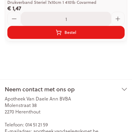
Drukverband Steriel 7x10cm 1 4101b Covarmed
€ 1,47
Aantal
Bestel
Neem contact met ons op
Apotheek Van Daele Ann BVBA
Molenstraat 38
2270
Herenthout
Telefoon:
014 51 21 59
E-mailadres:
apotheek.vandaele@
skynet.be