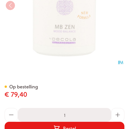
Mb Zen Nf V-caps 180 Verv.3
Op bestelling
€ 79,40
Aantal
Bestel