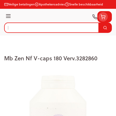
Ga naar de inhoud
Veilige betalingen
Apothekersadvies
Snelle beschikbaarheid
Menu
Zoek
Product, merk, categorie...
Mb Zen Nf V-caps 180 Verv.3282860