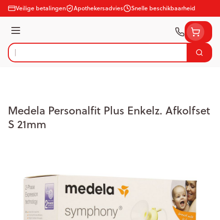
Ga naar de inhoud
Veilige betalingen
Apothekersadvies
Snelle beschikbaarheid
Menu
Zoek
Product, merk, categorie...
Medela Personalfit Plus Enkelz. Afkolfset
S 21mm