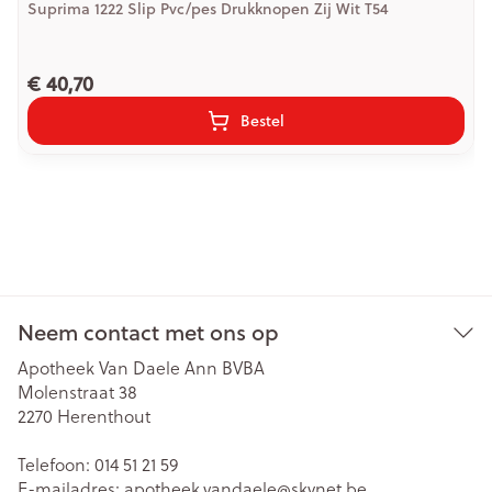
Suprima 1222 Slip Pvc/pes Drukknopen Zij Wit T54
€ 40,70
Bestel
Neem contact met ons op
Apotheek Van Daele Ann BVBA
Molenstraat 38
2270
Herenthout
Telefoon:
014 51 21 59
E-mailadres:
apotheek.vandaele@
skynet.be