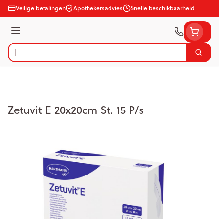
Ga naar de inhoud
Veilige betalingen
Apothekersadvies
Snelle beschikbaarheid
Menu
Zoek
Product, merk, categorie...
Zetuvit E 20x20cm St. 15 P/s