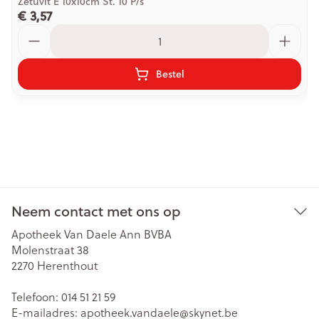
Zetuvit E 10x10cm St. 10 P/s
€ 3,57
Aantal
Bestel
Neem contact met ons op
Apotheek Van Daele Ann BVBA
Molenstraat 38
2270
Herenthout
Telefoon:
014 51 21 59
E-mailadres:
apotheek.vandaele@
skynet.be