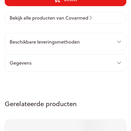
Bekijk alle producten van Covarmed
Beschikbare leveringsmethoden
Gegevens
Gerelateerde producten
Navigeren door de elementen van de carrousel is mogelijk m
Druk om carrousel over te slaan
Druk op om naar carrouselnavigatie te gaan