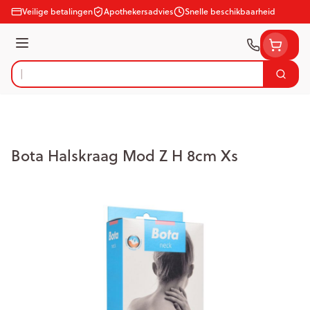
Ga naar de inhoud
Veilige betalingen
Apothekersadvies
Snelle beschikbaarheid
Menu
Zoek
Product, merk, categorie...
Bota Halskraag Mod Z H 8cm Xs