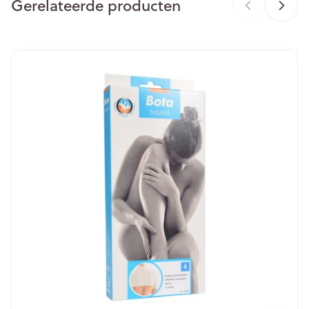
Gerelateerde producten
Merken
Bota
Breedte
124 mm
Navigeren door de elementen van de carrousel is mogelijk m
Druk om carrousel over te slaan
Druk op om naar carrouselnavigatie te gaan
Lengte
324 mm
Diepte
60 mm
Hoeveelheid
Stuk
Verpakking
Behoud
Kamertemperatuur (15°C - 25°C)