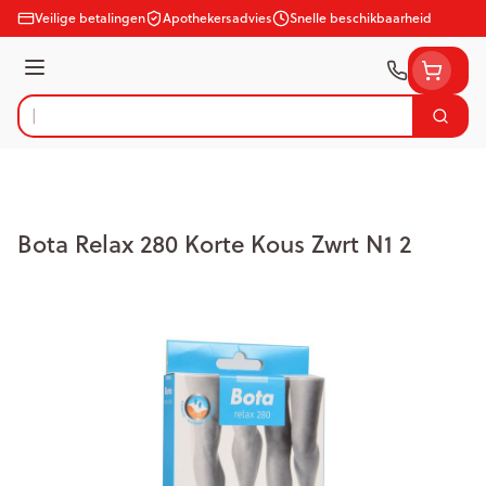
Ga naar de inhoud
Veilige betalingen
Apothekersadvies
Snelle beschikbaarheid
Menu
Zoek
Product, merk, categorie...
Bota Relax 280 Korte Kous Zwrt N1 2