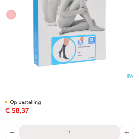
Bota Tovarix 20/ii Kous Ad+p
Op bestelling
€ 58,37
Aantal