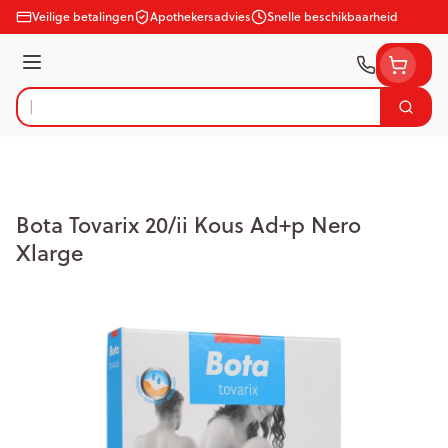
Ga naar de inhoud
Veilige betalingen
Apothekersadvies
Snelle beschikbaarheid
Menu
Zoek
Product, merk, categorie...
Bota Tovarix 20/ii Kous Ad+p Nero
Xlarge