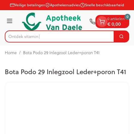
Dia 1 van 1
Ga naar de inhoud
Veilige betalingen
Apothekersadvies
Snelle beschikbaarheid
0
0 artikelen
€ 0,00
Menu
Ontdek
Zoek
Product, merk, categorie...
Home
/
Bota Podo 29 Inlegzool Leder+poron T41
Bota Podo 29 Inlegzool Leder+poron T41