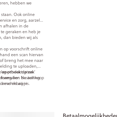
teren, hebben we
 staan. Ook online
service en zorg, aarzel
n afhalen in de
s te geraken en heb je
, dan bieden wij als
 op voorschrift online
orhand een scan hiervan
of breng het mee naar
eelding te uploaden,
apotheek op zak
een product laten
 '
'
tformulier
ze weg een bestelling
. Na aankoop
formeren wij je
g beschikbaar is.
Betaalmogelijkhede