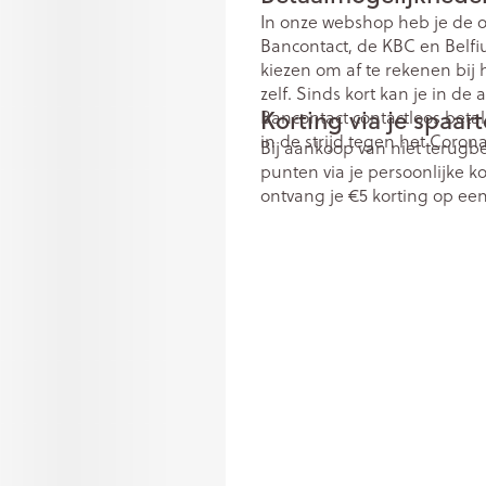
In onze webshop heb je de op
Bancontact, de KBC en Belfi
kiezen om af te rekenen bij 
zelf. Sinds kort kan je in d
Korting via je spaa
Bancontact contactloos betal
in de strijd tegen het Corona
Bij aankoop van niet terugb
punten via je persoonlijke k
ontvang je €5 korting op ee