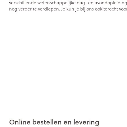
verschillende wetenschappelijke dag- en avondopleidin
nog verder te verdiepen. Je kun je bij ons ook terecht v
op maat, medische hulpmiddelen en bieden wij als Zor
specialistisch thuiszorgmateriaal en aanvullende dienstv
Online bestellen en levering