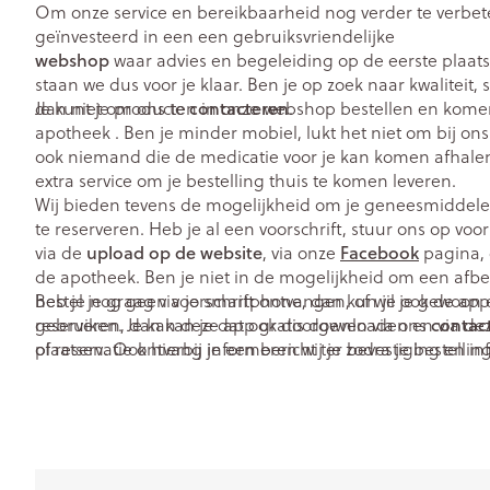
Om onze service en bereikbaarheid nog verder te verbe
geïnvesteerd in een een gebruiksvriendelijke
webshop
waar advies en begeleiding op de eerste plaats
staan we dus voor je klaar. Ben je op zoek naar kwaliteit, 
contacteren
dan niet om ons te
Je kunt je producten in onze webshop bestellen en kome
.
apotheek . Ben je minder mobiel, lukt het niet om bij on
ook niemand die de medicatie voor je kan komen afhalen
extra service om je bestelling thuis te komen leveren.
Wij bieden tevens de mogelijkheid om je geneesmiddelen
te reserveren. Heb je al een voorschrift, stuur ons op vo
upload op de website
Facebook
via de
, via onze
pagina, 
de apotheek. Ben je niet in de mogelijkheid om een afb
heb je nog geen voorschrift ontvangen, of wil je gewoon 
Bestel je graag via je smartphone, dan kun je ook de app
contac
reserveren, dan kan je dat ook doorgeven via ons
gebruiken. Je kan deze app gratis downloaden en via de
of reservatie ontvang je een bericht ter bevestiging en in
plaatsen. Ook hierbij informeren wij je zodra je bestellin
wanneer de bestelling klaar staat.