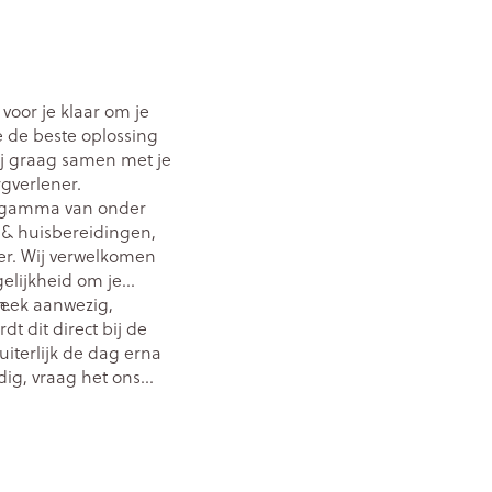
Bed
ng zon
Doorliggen - decubitis
ie
Urinewegen
Toon meer
oor je klaar om je
e de beste oplossing
id, spanning
Stoppen met roken
ij graag samen met je
rgverlener.
t en intieme
Gezichtsreiniging -
ctgamma van onder
ontschminken
n Orthopedie
Instrumenten
& huisbereidingen,
sche
Anti tumor middelen
er. Wij verwelkomen
en
Reinigingsmelk, - crème, -
elijkheid om je
ie
olie en gel
n.
heek aanwezig,
jn
Tonic - lotion
Anesthesie
t dit direct bij de
uiterlijk de dag erna
zorging
Micellair water
dig, vraag het ons
Specifiek voor de ogen
ie
Diverse geneesmiddelen
et
Toon meer