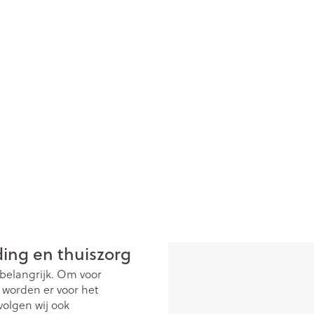
ging
Supplementen
Insectenwe
Mondmaskers
middelen
issen
 -
id
id
Zelfbruiner
Scheren
ding en thuiszorg
 belangrijk. Om voor
 worden er voor het
olgen wij ook