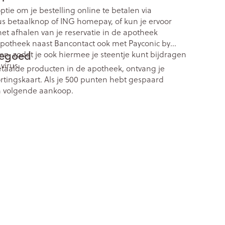
tie om je bestelling online te betalen via
us betaalknop of ING homepay, of kun je ervoor
het afhalen van je reservatie in de apotheek
e apotheek naast Bancontact ook met Payconic by
rtegoed
en, zodat je ook hiermee je steentje kunt bijdragen
virus.
etaalde producten in de apotheek, ontvang je
ortingskaart. Als je 500 punten hebt gespaard
n volgende aankoop.