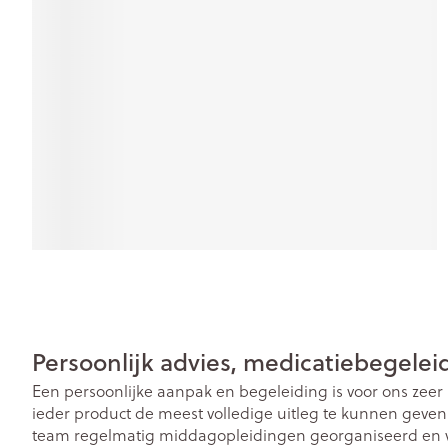
Gezichtsverzor
Pillendozen en
accessoires
Pigmentstoorn
Gevoelige huid
geïrriteerde hu
Gemengde hu
Doffe huid
Toon meer
Snurken
Persoonlijk advies, medicatiebegelei
Een persoonlijke aanpak en begeleiding is voor ons zeer
ieder product de meest volledige uitleg te kunnen geven
team regelmatig middagopleidingen georganiseerd en v