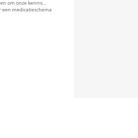
gen om onze kennis
oor een medicatieschema
gpunt apotheek
erlenging.