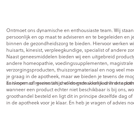
Nagelbijten
Overige diabetes
Zonnebank
Accessoires
producten
Nagelversterkend
Voorbereidi
doorn
Naalden voor
elsel
Hormonaal stelsel
Gynaecolog
Toon meer
Toon meer
insulinespuiten
Ontmoet ons dynamische en enthousiaste team. Wij staan v
Toon meer
persoonlijk en op maat te adviseren en te begeleiden en j
wrichten
Zenuwstelsel
Slapelooshe
binnen de gezondheidszorg te bieden. Hiervoor werken w
en stress
huisarts, kinesist, verpleegkundige, specialist of andere zo
r mannen
Make-up
Seksualitei
Naast geneesmiddelen bieden wij een uitgebreid produ
hygiene
uiten
Sondes, baxters en
Bandages e
andere homeopathie, voedingssupplementen, magistrale 
rging
Make-up penselen en
catheters
- orthopedi
Immuniteit
Allergie
verzorgingsproducten, thuiszorgmateriaal en nog veel me
Condooms 
verbanden
gebruiksvoorwerpen
je graag in de apotheek, maar we bieden je tevens de mog
Sondes
anticoncept
injectie
Eyeliner - oogpotlood
aankopen of reservaties snel en gemakkelijk online te doe
Er is normaal gezien altijd voldoende voorraad in de apot
Buik
ging
Accessoires voor sondes
Intiem welzi
Acne
Oor
wanneer een product echter niet beschikbaar is bij ons, word
Mascara
Arm
groothandel besteld en ligt dit in principe dezelfde dag of 
Baxters
Intieme ver
nsulinepen -
Oogschaduw
in de apotheek voor je klaar. En heb je vragen of advies no
Elleboog
Catheters
Massage
gerust. Wij zijn er voor jou.
Afslanken
Homeopath
Toon meer
Enkel en vo
Toon meer
Toon meer