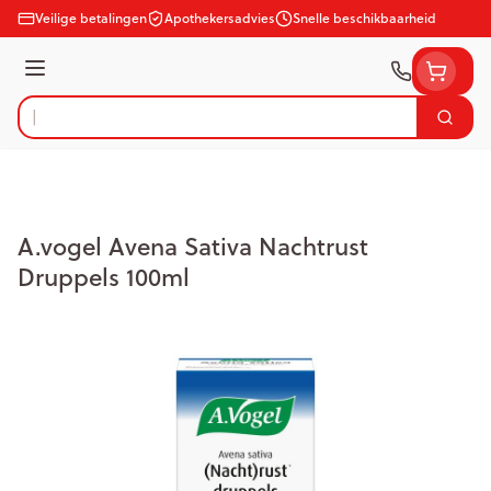
Ga naar de inhoud
Veilige betalingen
Apothekersadvies
Snelle beschikbaarheid
Menu
Zoek
Product, merk, categorie...
A.vogel Avena Sativa Nachtrust
Druppels 100ml