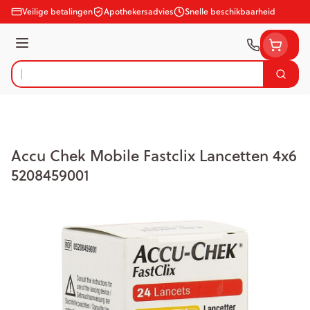
Ga naar de inhoud
Veilige betalingen
Apothekersadvies
Snelle beschikbaarheid
Menu
Zoek
Product, merk, categorie...
Accu Chek Mobile Fastclix Lancetten 4x6
5208459001