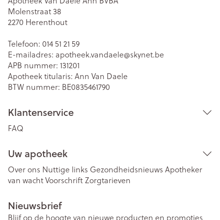
Apotheek Van Daele Ann BVBA
Molenstraat 38
2270
Herenthout
Telefoon:
014 51 21 59
E-mailadres:
apotheek.vandaele@
skynet.be
APB nummer:
131201
Apotheek titularis:
Ann Van Daele
BTW nummer:
BE0835461790
Klantenservice
FAQ
Uw apotheek
Over ons
Nuttige links
Gezondheidsnieuws
Apotheker
van wacht
Voorschrift
Zorgtarieven
Nieuwsbrief
Blijf op de hoogte van nieuwe producten en promoties