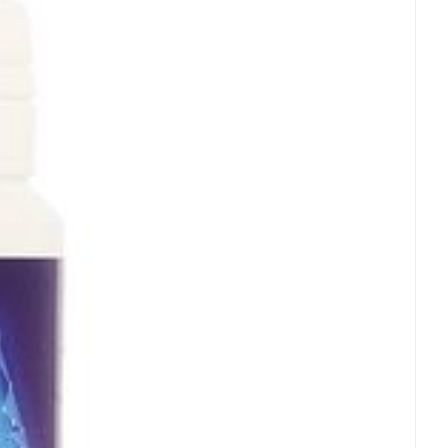
15 mg
rende
Parfums en
- 25°C)
geurproducten
CBD