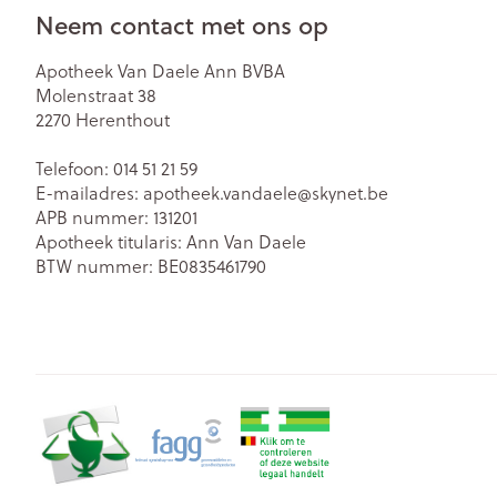
Neem contact met ons op
Zuurstof
Eelt
Eksteroog - lik
Ademhalingsst
Apotheek Van Daele Ann BVBA
Molenstraat 38
Toon meer
2270
Herenthout
Spieren en ge
Telefoon:
014 51 21 59
E-mailadres:
apotheek.vandaele@
skynet.be
Specifiek voo
APB nummer:
131201
Naalden en sp
Apotheek titularis:
Ann Van Daele
Lichaamsverzo
Infecties
BTW nummer:
BE0835461790
Spuiten
Deodorant
Oplossing voor 
Gezichtsverzor
Luizen
Naalden
Naalden voor i
pennaalden
Diagnostica
Toon meer
Haar