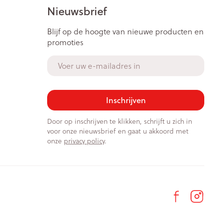
Bed
Nieuwsbrief
ng zon
Doorliggen - decubitis
ie
Urinewegen
Blijf op de hoogte van nieuwe producten en
Toon meer
promoties
E-mail adres
id, spanning
Stoppen met roken
t en intieme
Gezichtsreiniging -
ontschminken
n Orthopedie
Instrumenten
Inschrijven
sche
Anti tumor middelen
en
Reinigingsmelk, - crème, -
Door op inschrijven te klikken, schrijft u zich in
ie
olie en gel
voor onze nieuwsbrief en gaat u akkoord met
onze
privacy policy
.
jn
Tonic - lotion
Anesthesie
zorging
Micellair water
Specifiek voor de ogen
ie
Diverse geneesmiddelen
et
Toon meer