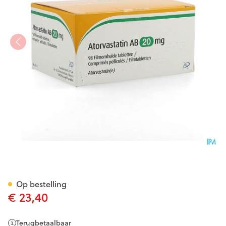
Atorvastatin AB 20mg Film.ta
Op bestelling
€ 23,40
Terugbetaalbaar