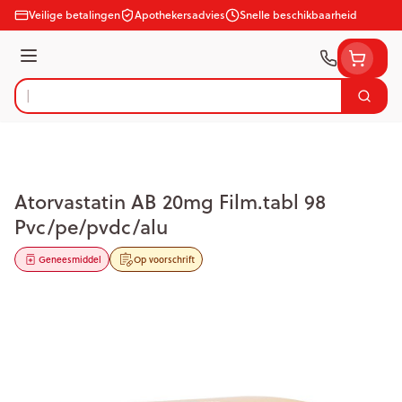
Ga naar de inhoud
Veilige betalingen
Apothekersadvies
Snelle beschikbaarheid
Menu
Zoek
Product, merk, categorie...
Atorvastatin AB 20mg Film.tabl 98
Pvc/pe/pvdc/alu
Geneesmiddel
Op voorschrift