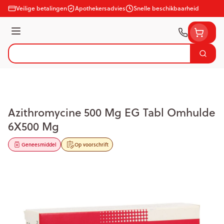
Ga naar de inhoud
Veilige betalingen
Apothekersadvies
Snelle beschikbaarheid
Menu
Zoek
Product, merk, categorie...
Azithromycine 500 Mg EG Tabl Omhulde
6X500 Mg
Geneesmiddel
Op voorschrift