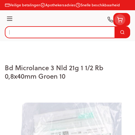
Ga naar de inhoud
Veilige betalingen
Apothekersadvies
Snelle beschikbaarheid
Menu
Zoek
Product, merk, categorie...
Bd Microlance 3 Nld 21g 1 1/2 Rb
0,8x40mm Groen 10