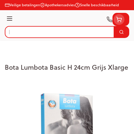
Ga naar de inhoud
Veilige betalingen
Apothekersadvies
Snelle beschikbaarheid
Menu
Zoek
Product, merk, categorie...
Bota Lumbota Basic H 24cm Grijs Xlarge