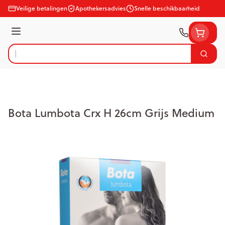
Ga naar de inhoud
Veilige betalingen
Apothekersadvies
Snelle beschikbaarheid
Menu
Zoek
Product, merk, categorie...
Bota Lumbota Crx H 26cm Grijs Medium