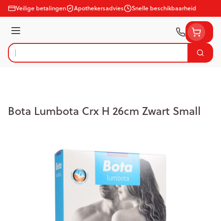
Ga naar de inhoud
Veilige betalingen
Apothekersadvies
Snelle beschikbaarheid
Menu
Zoek
Product, merk, categorie...
Bota Lumbota Crx H 26cm Zwart Small