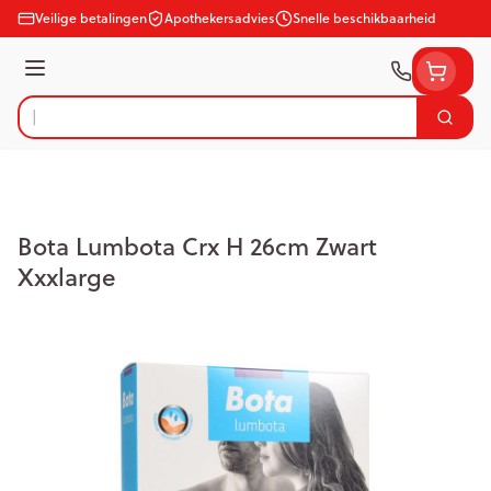
Ga naar de inhoud
Veilige betalingen
Apothekersadvies
Snelle beschikbaarheid
Menu
Zoek
Product, merk, categorie...
Bota Lumbota Crx H 26cm Zwart
Xxxlarge