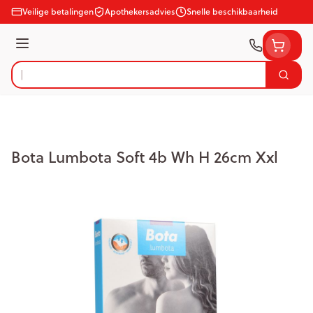
Ga naar de inhoud
Veilige betalingen
Apothekersadvies
Snelle beschikbaarheid
Menu
Zoek
Product, merk, categorie...
Bota Lumbota Soft 4b Wh H 26cm Xxl