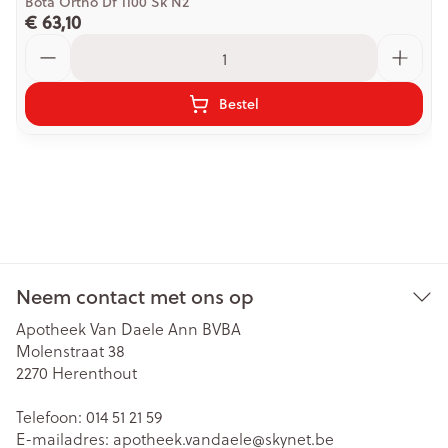
Bota Ortho Df 1100 Sk N2
€ 63,10
Aantal
Bestel
Neem contact met ons op
Apotheek Van Daele Ann BVBA
Molenstraat 38
2270
Herenthout
Telefoon:
014 51 21 59
E-mailadres:
apotheek.vandaele@
skynet.be