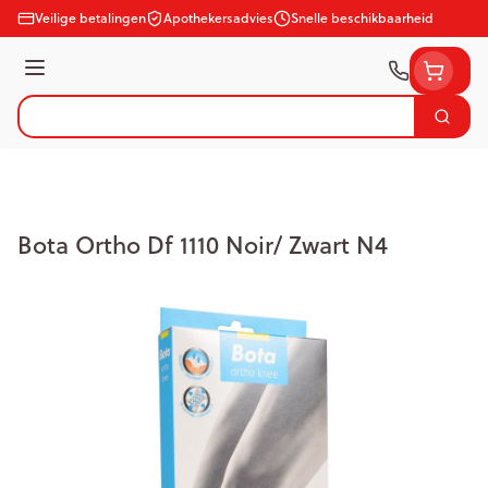
Ga naar de inhoud
Veilige betalingen
Apothekersadvies
Snelle beschikbaarheid
Menu
Zoek
Product, merk, categorie...
Bota Ortho Df 1110 Noir/ Zwart N4