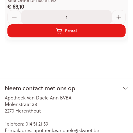
Bota Ortho Df 1100 Sk N2
€ 63,10
Aantal
Bestel
Neem contact met ons op
Apotheek Van Daele Ann BVBA
Molenstraat 38
2270
Herenthout
Telefoon:
014 51 21 59
E-mailadres:
apotheek.vandaele@
skynet.be