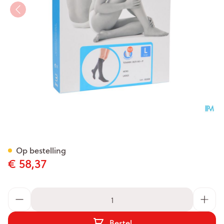
Bota Tovarix 20/ii Kous Ad+p
Op bestelling
€ 58,37
Aantal
Bestel