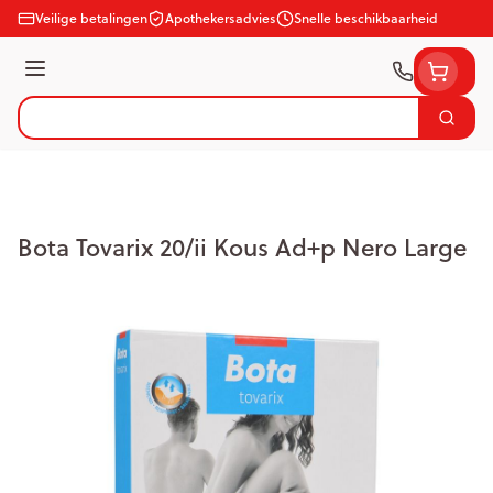
Ga naar de inhoud
Veilige betalingen
Apothekersadvies
Snelle beschikbaarheid
Menu
Zoek
Product, merk, categorie...
Bota Tovarix 20/ii Kous Ad+p Nero Large