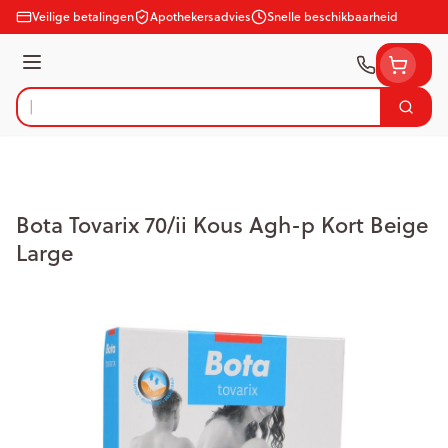
Ga naar de inhoud
Veilige betalingen
Apothekersadvies
Snelle beschikbaarheid
Menu
Zoek
Product, merk, categorie...
Bota Tovarix 70/ii Kous Agh-p Kort Beige
Large