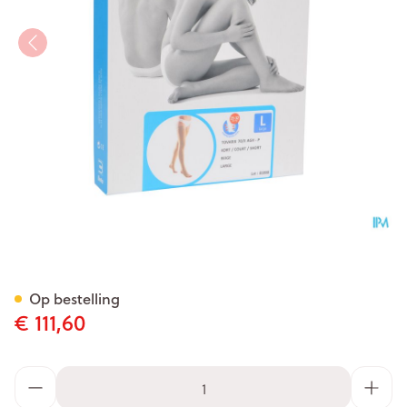
Bota Tovarix 70/ii Kous Agh-
Op bestelling
€ 111,60
Aantal