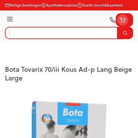
Ga naar de inhoud
Veilige betalingen
Apothekersadvies
Snelle beschikbaarheid
Menu
Zoek
Product, merk, categorie...
Bota Tovarix 70/iii Kous Ad-p Lang Beige
Large