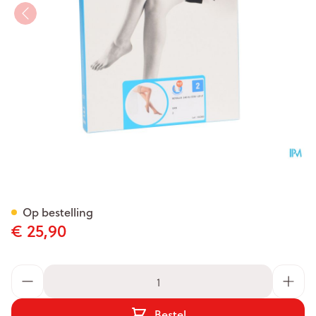
Botalux 140 Stay-up Grb N2
Op bestelling
€ 25,90
Aantal
Bestel