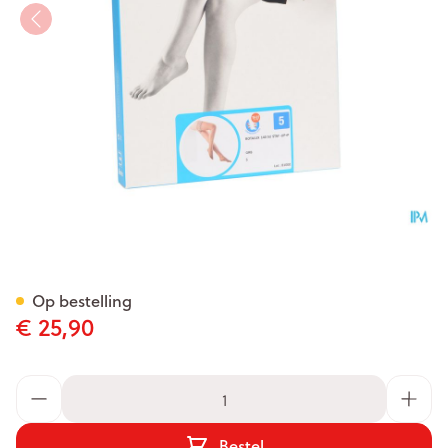
Botalux 140 Stay-up Grb N5
Op bestelling
€ 25,90
Aantal
Bestel