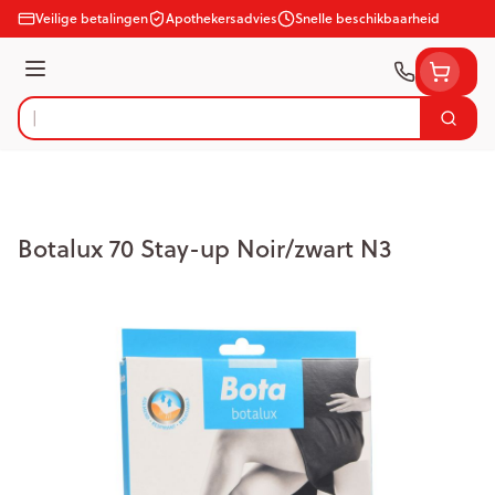
Ga naar de inhoud
Veilige betalingen
Apothekersadvies
Snelle beschikbaarheid
Menu
Zoek
Product, merk, categorie...
Botalux 70 Stay-up Noir/zwart N3